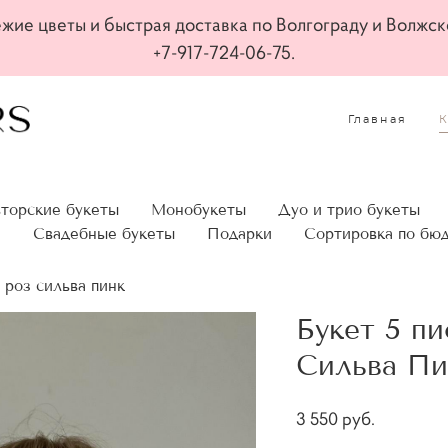
жие цветы и быстрая доставка по Волгограду и Волжск
+7-917-724-06-75.
Главная
торские букеты
Монобукеты
Дуо и трио букеты
а
Свадебные букеты
Подарки
Сортировка по бю
 роз сильва пинк
Букет 5 п
Сильва Пи
3 550 pуб.