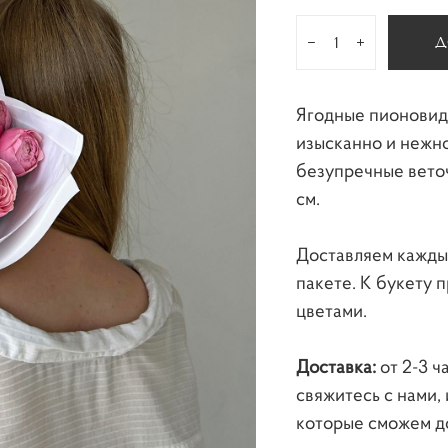
Д
Ягодные пионовид
изысканно и нежно
безупречные веточ
см.
Доставляем кажды
пакете. К букету 
цветами.
Доставка:
от 2-3 ч
свяжитесь с нами,
которые сможем до