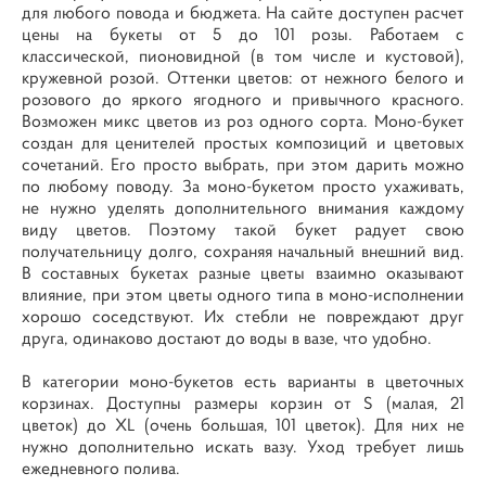
для любого повода и бюджета. На сайте доступен расчет
цены на букеты от 5 до 101 розы. Работаем с
классической, пионовидной (в том числе и кустовой),
кружевной розой. Оттенки цветов: от нежного белого и
розового до яркого ягодного и привычного красного.
Возможен микс цветов из роз одного сорта. Моно-букет
создан для ценителей простых композиций и цветовых
сочетаний. Его просто выбрать, при этом дарить можно
по любому поводу. За моно-букетом просто ухаживать,
не нужно уделять дополнительного внимания каждому
виду цветов. Поэтому такой букет радует свою
получательницу долго, сохраняя начальный внешний вид.
В составных букетах разные цветы взаимно оказывают
влияние, при этом цветы одного типа в моно-исполнении
хорошо соседствуют. Их стебли не повреждают друг
друга, одинаково достают до воды в вазе, что удобно.
В категории моно-букетов есть варианты в цветочных
корзинах. Доступны размеры корзин от S (малая, 21
цветок) до XL (очень большая, 101 цветок). Для них не
нужно дополнительно искать вазу. Уход требует лишь
ежедневного полива.