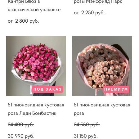
Кантри Блюз в
розы Мэнсфилд Парк
классической упаковке
от 2 250 pуб.
от 2 800 pуб.
ПОД ЗАКАЗ
ПРЕМИУМ
51 пионовидная кустовая
51 пионовидная кустовая
роза Леди Бомбастик
роза
34 400 pуб.
34 550 pуб.
30 990 pуб.
31 150 pуб.