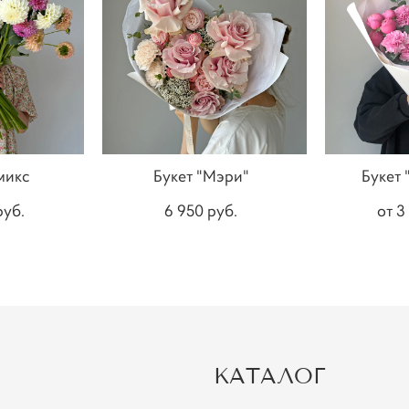
микс
Букет "Мэри"
Букет 
pуб.
6 950 pуб.
от 3
КАТАЛОГ