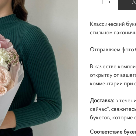
Д
Классический бук
стильном лаконич
Отправляем фото 
В качестве компл
открытку от вашег
комментарии при 
Доставка:
в течени
сейчас", свяжитес
букетов, которые 
Соответствие буке