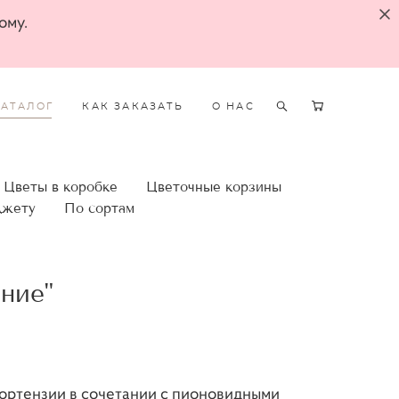
ому.
КАТАЛОГ
КАК ЗАКАЗАТЬ
О НАС
Цветы в коробке
Цветочные корзины
джету
По сортам
ние"
гортензии в сочетании с пионовидными